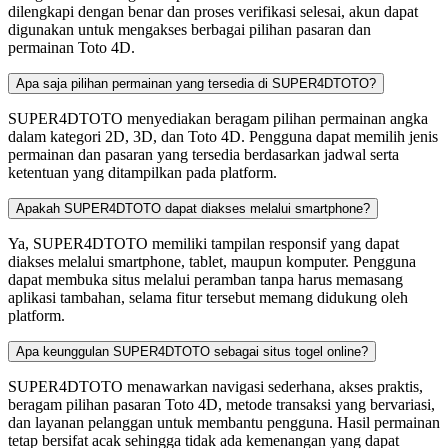
dilengkapi dengan benar dan proses verifikasi selesai, akun dapat
digunakan untuk mengakses berbagai pilihan pasaran dan
permainan Toto 4D.
Apa saja pilihan permainan yang tersedia di SUPER4DTOTO?
SUPER4DTOTO menyediakan beragam pilihan permainan angka
dalam kategori 2D, 3D, dan Toto 4D. Pengguna dapat memilih jenis
permainan dan pasaran yang tersedia berdasarkan jadwal serta
ketentuan yang ditampilkan pada platform.
Apakah SUPER4DTOTO dapat diakses melalui smartphone?
Ya, SUPER4DTOTO memiliki tampilan responsif yang dapat
diakses melalui smartphone, tablet, maupun komputer. Pengguna
dapat membuka situs melalui peramban tanpa harus memasang
aplikasi tambahan, selama fitur tersebut memang didukung oleh
platform.
Apa keunggulan SUPER4DTOTO sebagai situs togel online?
SUPER4DTOTO menawarkan navigasi sederhana, akses praktis,
beragam pilihan pasaran Toto 4D, metode transaksi yang bervariasi,
dan layanan pelanggan untuk membantu pengguna. Hasil permainan
tetap bersifat acak sehingga tidak ada kemenangan yang dapat