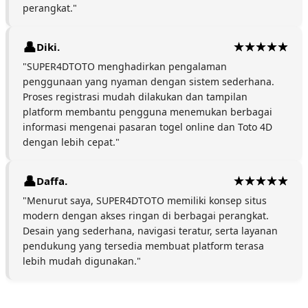
perangkat."
Diki.
"SUPER4DTOTO menghadirkan pengalaman
penggunaan yang nyaman dengan sistem sederhana.
Proses registrasi mudah dilakukan dan tampilan
platform membantu pengguna menemukan berbagai
informasi mengenai pasaran togel online dan Toto 4D
dengan lebih cepat."
Daffa.
"Menurut saya, SUPER4DTOTO memiliki konsep situs
modern dengan akses ringan di berbagai perangkat.
Desain yang sederhana, navigasi teratur, serta layanan
pendukung yang tersedia membuat platform terasa
lebih mudah digunakan."