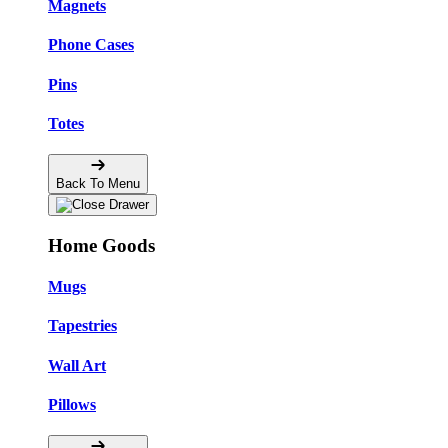
Magnets
Phone Cases
Pins
Totes
Back To Menu
Home Goods
Mugs
Tapestries
Wall Art
Pillows