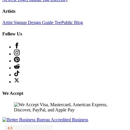
Artists
Artist Signup
Design Guide
TeePublic Blog
Follow Us
We Accept