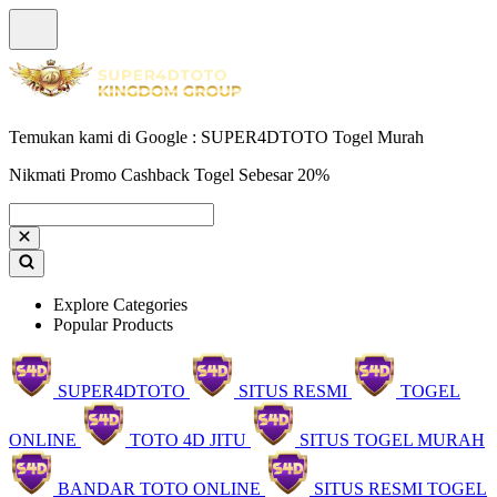
Temukan kami di Google : SUPER4DTOTO Togel Murah
Nikmati Promo Cashback Togel Sebesar 20%
Explore Categories
Popular Products
SUPER4DTOTO
SITUS RESMI
TOGEL
ONLINE
TOTO 4D JITU
SITUS TOGEL MURAH
BANDAR TOTO ONLINE
SITUS RESMI TOGEL