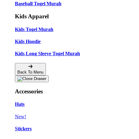
Baseball Togel Murah
Kids Apparel
Kids Togel Murah
Kids Hoodie
Kids Long Sleeve Togel Murah
Back To Menu
Accessories
Hats
New!
Stickers