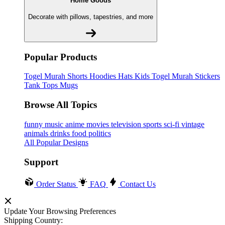
Home Goods
Decorate with pillows, tapestries, and more
Popular Products
Togel Murah
Shorts
Hoodies
Hats
Kids Togel Murah
Stickers
Tank Tops
Mugs
Browse All Topics
funny
music
anime
movies
television
sports
sci-fi
vintage
animals
drinks
food
politics
All Popular Designs
Support
Order Status
FAQ
Contact Us
Update Your Browsing Preferences
Shipping Country: